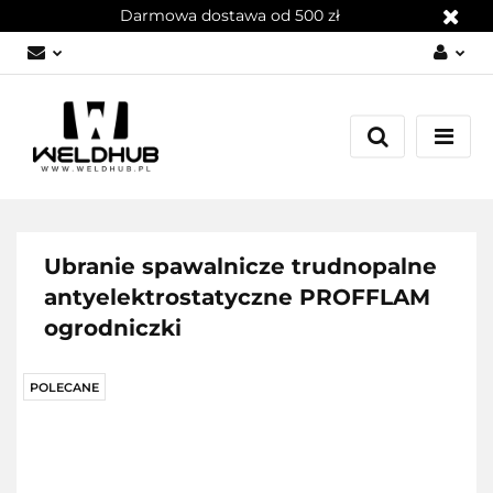
Darmowa dostawa od 500 zł
Zaloguj się
Załóż konto
Dodaj zgłoszenie
Zgody cookies
Ubranie spawalnicze trudnopalne
antyelektrostatyczne PROFFLAM
ogrodniczki
POLECANE