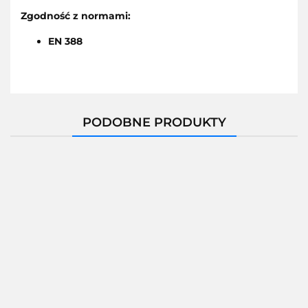
Zgodność z normami:
EN 388
PODOBNE PRODUKTY
Rękawice
Rękawice
robocze X-
Rękawice
robocze X-