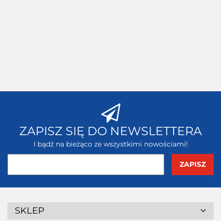
TEC
robocze X-
Pilot
7.55
DRIVER
5.81
9.69
ZAPISZ SIĘ DO NEWSLETTERA
I bądź na bieżąco ze wszystkimi nowościami!
SKLEP