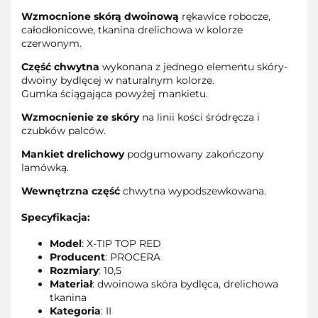
Wzmocnione skórą dwoinową
rękawice robocze,
całodłonicowe, tkanina drelichowa w kolorze
czerwonym.
Część chwytna
wykonana z jednego elementu skóry-
dwoiny bydlęcej w naturalnym kolorze.
Gumka ściągająca powyżej mankietu.
Wzmocnienie ze skóry
na linii kości śródręcza i
czubków palców.
Mankiet drelichowy
podgumowany zakończony
lamówką.
Wewnętrzna część
chwytna wypodszewkowana.
Specyfikacja:
Model
: X-TIP TOP RED
Producent
: PROCERA
Rozmiary
: 10,5
Materiał
: dwoinowa skóra bydlęca, drelichowa
tkanina
Kategoria
: II